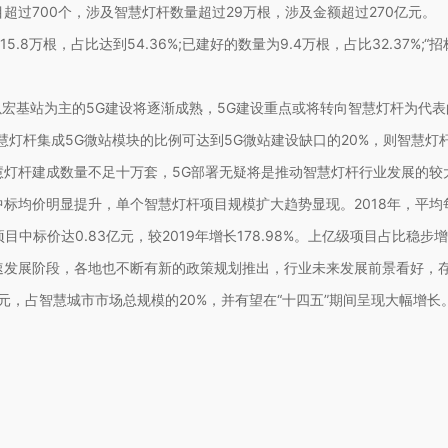
700个，涉及智慧灯杆数量超过29万根，涉及金额超过270亿元。
万根，占比达到54.36%;已建好的数量为9.4万根，占比32.37%;“
以宏基站为主的5G建设将逐渐成熟，5G建设重点或将转向智慧灯杆为代
灯杆集成5G微站模块的比例可达到5G微站建设缺口的20%，则智慧灯杆
智慧灯杆建成数量不足十万套，5G部署无疑将是推动智慧灯杆行业发展的较
价明显提升，单个智慧灯杆项目规模扩大趋势显现。2018年，平均每个项
个项目中标价达0.83亿元，较2019年增长178.98%。上亿级项目占比稳步
发展阶段，各地也不断有新的政策规划推出，行业未来发展前景看好，存在
元，占智慧城市市场总规模的20%，并有望在“十四五”期间呈现大幅增长