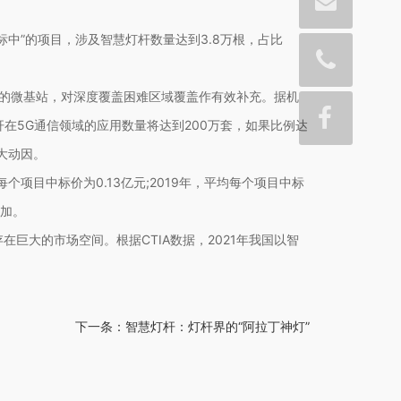
招标中”的项目，涉及智慧灯杆数量达到3.8万根，占比
表的微基站，对深度覆盖困难区域覆盖作有效补充。据机
在5G通信领域的应用数量将达到200万套，如果比例达
大动因。
目中标价为0.13亿元;2019年，平均每个项目中标
增加。
巨大的市场空间。根据CTIA数据，2021年我国以智
。
下一条：
智慧灯杆：灯杆界的“阿拉丁神灯”