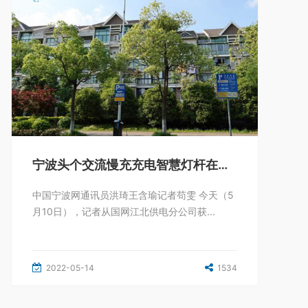
宁波头个交流慢充充电智慧灯杆在江北投运
中国宁波网通讯员洪琦王含瑜记者苟雯 今天（5
月10日），记者从国网江北供电分公司获...
2022-05-14
1534