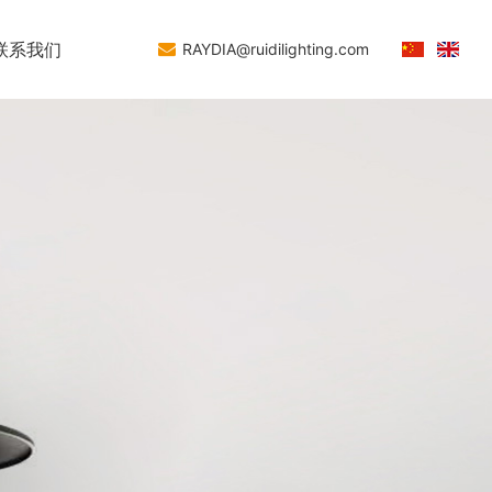
联系我们
RAYDIA@ruidilighting.com