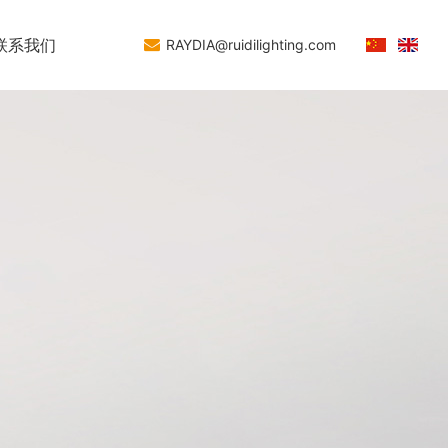
联系我们
RAYDIA@ruidilighting.com