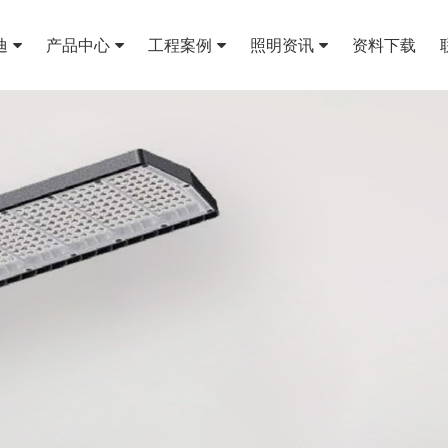
迪
产品中心
工程案例
照明资讯
资料下载