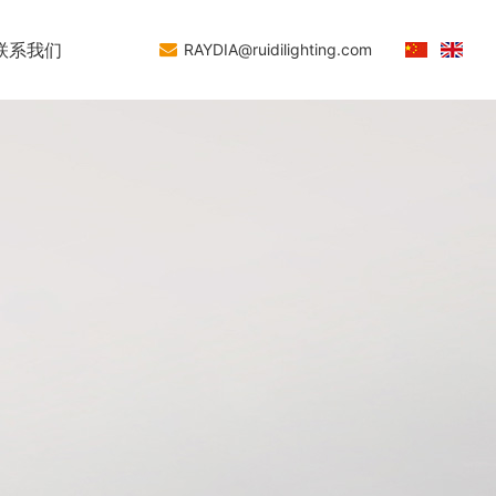
联系我们
RAYDIA@ruidilighting.com