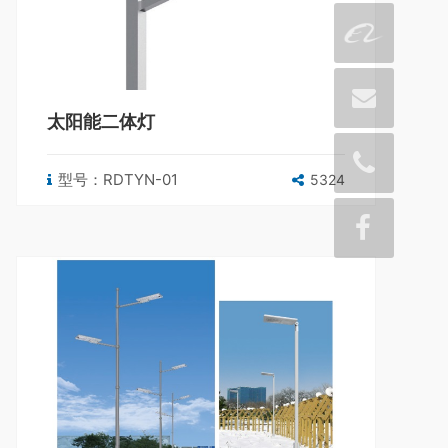
太阳能二体灯
型号：RDTYN-01
5324