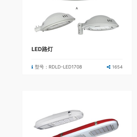
LED路灯
型号：RDLD-LED1708
1654