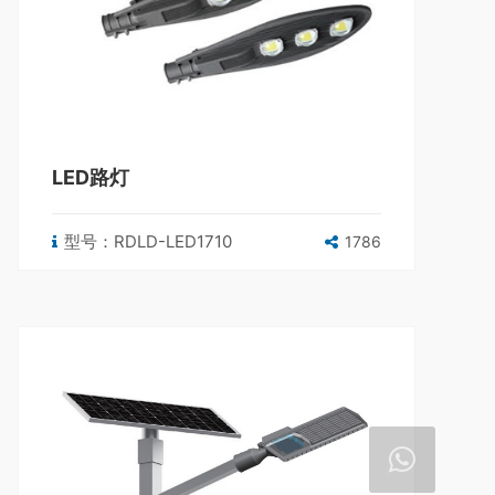
LED路灯
型号：RDLD-LED1710
1786