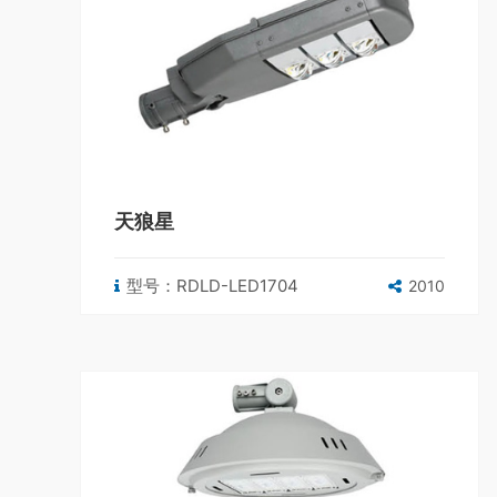
天狼星
型号：RDLD-LED1704
2010