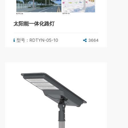
太阳能一体化路灯
型号：RDTYN-05-10
3664